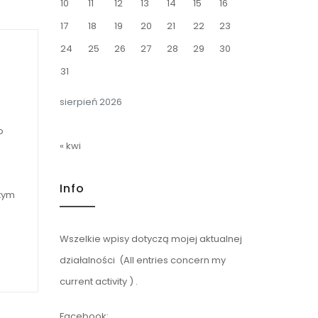
10
11
12
13
14
15
16
17
18
19
20
21
22
23
24
25
26
27
28
29
30
31
sierpień 2026
o
« kwi
Info
 tym
Wszelkie wpisy dotyczą mojej aktualnej
działalności (All entries concern my
current activity ) .
Facebook: