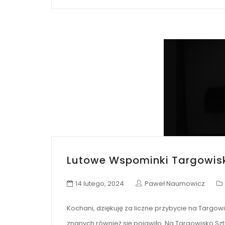
Lutowe Wspominki Targowisk
14 lutego, 2024
Paweł Naumowicz
Kochani, dziękuję za liczne przybycie na Targowi
znanych również się pojawiło. Na Targowisko Szt