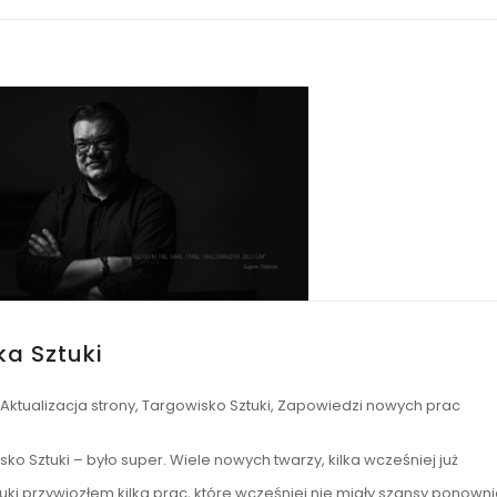
a Sztuki
Aktualizacja strony
,
Targowisko Sztuki
,
Zapowiedzi nowych prac
sko Sztuki – było super. Wiele nowych twarzy, kilka wcześniej już
uki przywiozłem kilka prac, które wcześniej nie miały szansy ponown