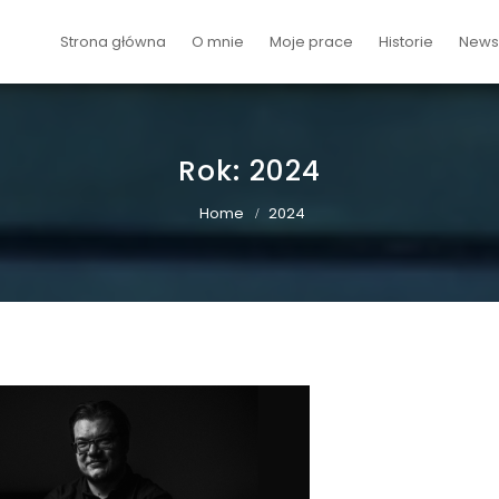
Strona główna
O mnie
Moje prace
Historie
Newsy
Rok:
2024
Home
2024