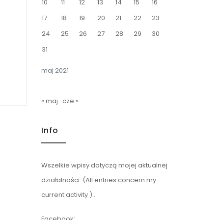
10
11
12
13
14
15
16
17
18
19
20
21
22
23
24
25
26
27
28
29
30
31
maj 2021
« maj
cze »
Info
Wszelkie wpisy dotyczą mojej aktualnej
działalności (All entries concern my
current activity ) .
Facebook: