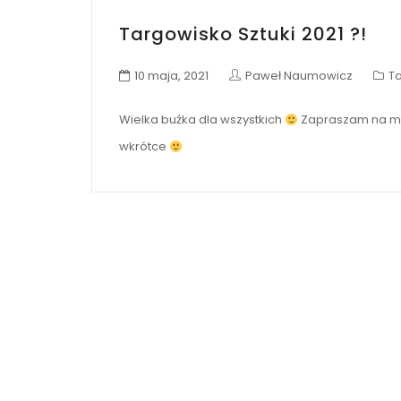
Targowisko Sztuki 2021 ?!
10 maja, 2021
Paweł Naumowicz
Ta
Wielka buźka dla wszystkich
Zapraszam na moj
wkrótce