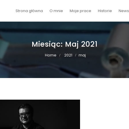
Strona główna
O mnie
Moje prace
Historie
Newsy
Miesiąc:
Maj 2021
Home
2021
maj