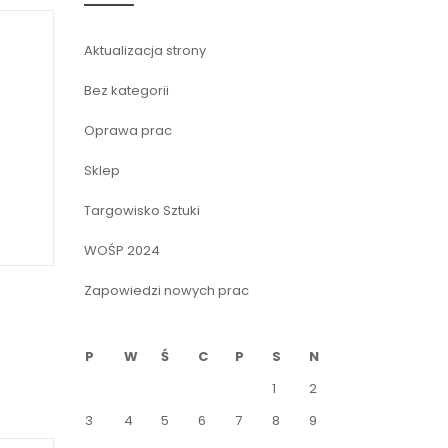
Aktualizacja strony
Bez kategorii
Oprawa prac
Sklep
Targowisko Sztuki
WOŚP 2024
Zapowiedzi nowych prac
P
W
Ś
C
P
S
N
1
2
3
4
5
6
7
8
9