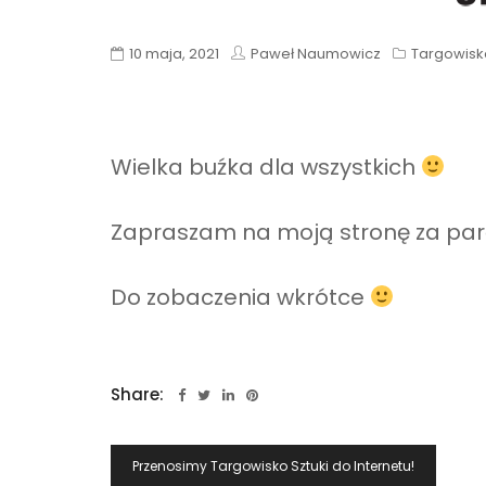
10 maja, 2021
Paweł Naumowicz
Targowisko
Wielka buźka dla wszystkich
Zapraszam na moją stronę za parę
Do zobaczenia wkrótce
Share:
Nawigacja
Przenosimy Targowisko Sztuki do Internetu!
Wpisu