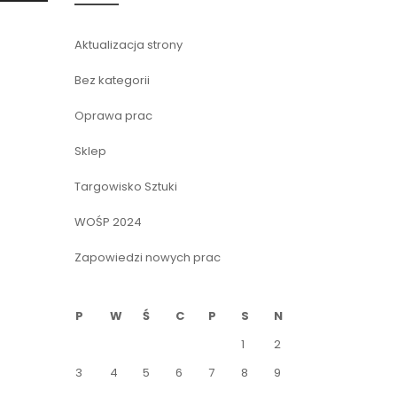
Aktualizacja strony
Bez kategorii
Oprawa prac
Sklep
Targowisko Sztuki
WOŚP 2024
Zapowiedzi nowych prac
P
W
Ś
C
P
S
N
1
2
3
4
5
6
7
8
9