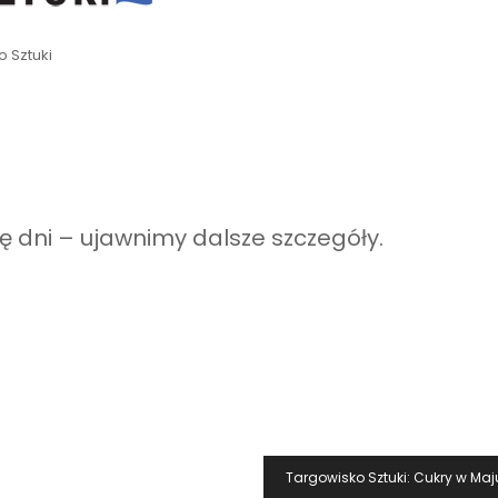
 Sztuki
 dni – ujawnimy dalsze szczegóły.
Targowisko Sztuki: Cukry w Maj