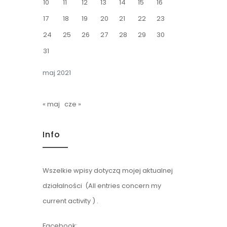
10
11
12
13
14
15
16
17
18
19
20
21
22
23
24
25
26
27
28
29
30
31
maj 2021
« maj
cze »
Info
Wszelkie wpisy dotyczą mojej aktualnej
działalności (All entries concern my
current activity ) .
Facebook: