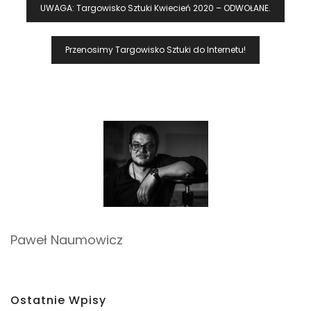
Nawigacja
UWAGA: Targowisko Sztuki Kwiecień 2020 – ODWOŁANE.
Wpisu
Przenosimy Targowisko Sztuki do Internetu!
Paweł Naumowicz
Ostatnie Wpisy